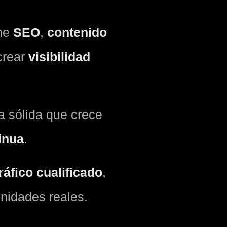
une
SEO
,
contenido
crear
visibilidad
a sólida que crece
inua
.
tráfico cualificado
,
unidades reales.