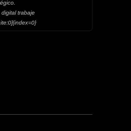
tégico.
digital trabaje
ite:0]{index=0}