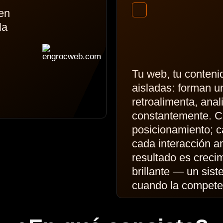
 en
la
Tu web, tu conteni
aisladas: forman u
retroalimenta, anal
constantemente. C
posicionamiento; ca
cada interacción amp
resultado es crecim
brillante — un sist
cuando la compete