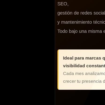
SEO,
gestión de redes socia
y mantenimiento técni
Todo bajo una misma e
Ideal para marcas 
visibilidad constan
Cada mes analizamo
crecer tu presencia d