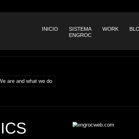
INICIO
SISTEMA
WORK
BL
ENGROC
e are and what we do
ICS