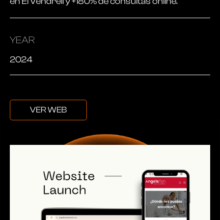
en El Vendrell y +180% de consultas online.
YEAR
2024
VER WEB