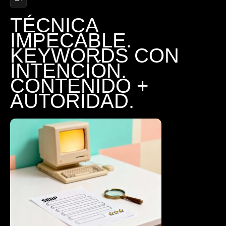
TÉCNICA
IMPECABLE.
KEYWORDS CON
INTENCIÓN.
CONTENIDO +
AUTORIDAD.