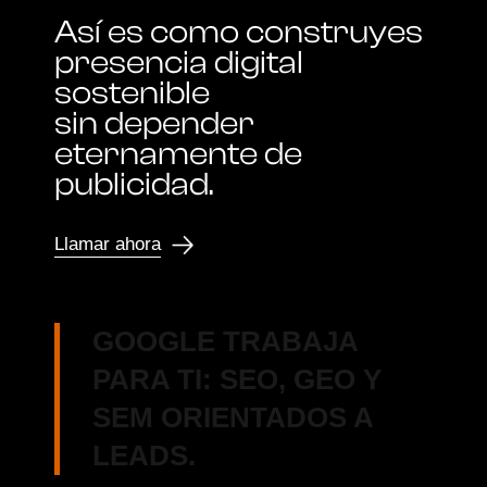
Así es como construyes
presencia digital
sostenible
sin depender
eternamente de
publicidad.
Llamar ahora
GOOGLE TRABAJA
PARA TI: SEO, GEO Y
SEM ORIENTADOS A
LEADS.