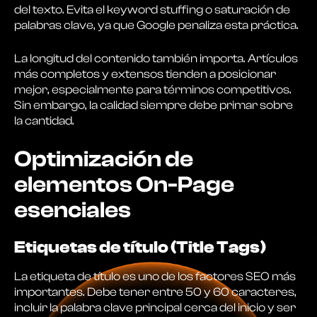
del texto. Evita el keyword stuffing o saturación de
palabras clave, ya que Google penaliza esta práctica.
La longitud del contenido también importa. Artículos
más completos y extensos tienden a posicionar
mejor, especialmente para términos competitivos.
Sin embargo, la calidad siempre debe primar sobre
la cantidad.
Optimización de
elementos On-Page
esenciales
Etiquetas de título (Title Tags)
La etiqueta de título es uno de los factores SEO más
importantes. Debe tener entre 50 y 60 caracteres,
incluir la palabra clave principal cerca del inicio y ser