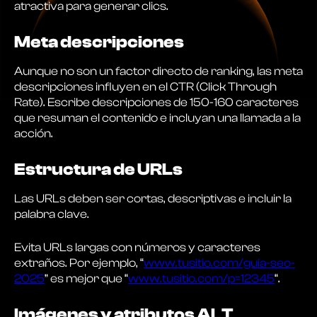
atractiva para generar clics.
Meta descripciones
Aunque no son un factor directo de ranking, las meta
descripciones influyen en el CTR (Click Through
Rate). Escribe descripciones de 150-160 caracteres
que resuman el contenido e incluyan una llamada a la
acción.
Estructura de URLs
Las URLs deben ser cortas, descriptivas e incluir la
palabra clave.
Evita URLs largas con números y caracteres
extraños. Por ejemplo, “
www.tusitio.com/guia-seo-
2025
” es mejor que “
www.tusitio.com/p=12345
“.
Imágenes y atributos ALT