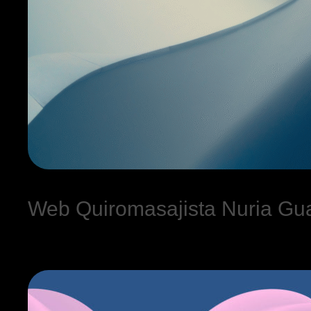
Web Quiromasajista Nuria Gu