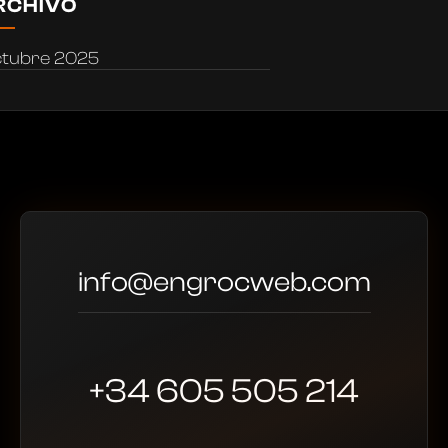
RCHIVO
ctubre 2025
info@engrocweb.com
+34 605 505 214