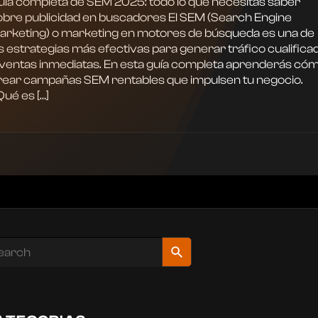
uía completa de SEM 2025: todo lo que necesitas saber
obre publicidad en buscadores El SEM (Search Engine
arketing) o marketing en motores de búsqueda es una de
s estrategias más efectivas para generar tráfico cualifica
 ventas inmediatas. En esta guía completa aprenderás có
rear campañas SEM rentables que impulsen tu negocio.
ué es […]