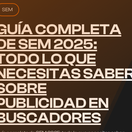
SEM
GUÍA COMPLETA
DE SEM 2025:
TODO LO QUE
NECESITAS SABE
SOBRE
PUBLICIDAD EN
BUSCADORES